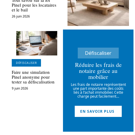
Pinel pour les locataires
et le bail
26 juin 2026
Défiscaliser
Réduire les frais de
DÉFISCALISER
notaire grâce au
Faire une simulation
mobilier
Pinel anonyme pour
tester sa défiscalisation
Les frais de notaire représentent
une part importante des coûts
9 juin 2026
liés à l’achat immobilier. Cette
charge peut facilement
…
EN SAVOIR PLUS