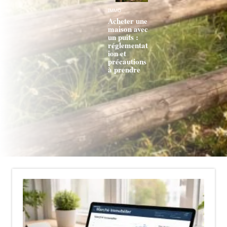
IMMO
Acheter une
maison avec
un puits :
réglementat
ion et
précautions
à prendre