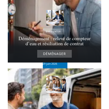
EMPRUNTER
Déménagement : relevé de compteur
Quel salaire
d’eau et résiliation de contrat
pour
emprunter
150 000
DÉMÉNAGER
euros sur 25
ans ?
29 juin 2026
EMPRUNTER
Le