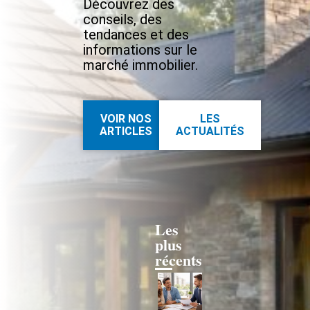
Découvrez des
conseils, des
tendances et des
informations sur le
marché immobilier.
VOIR NOS
LES
ARTICLES
ACTUALITÉS
Les
plus
récents