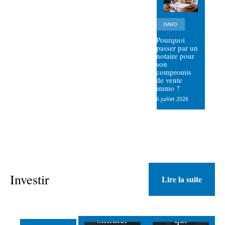
IMMO
Pourquoi
passer par un
notaire pour
son
compromis
de vente
immo ?
6 juillet 2026
Utiliser
Réussir
le site
un
Investir
Lire la suite
vosproje
investiss
tsimmo
ement
pour
locatif
simuler
qui