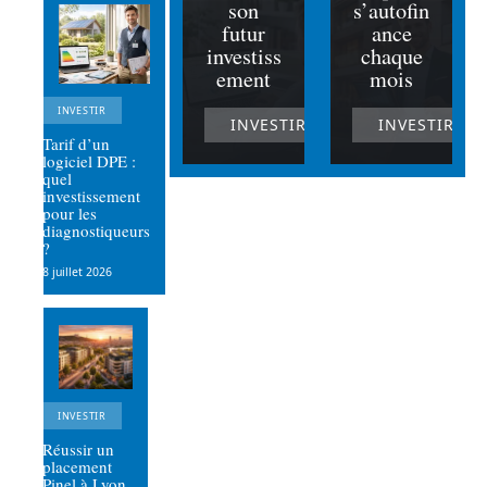
son
s’autofin
futur
ance
investiss
chaque
ement
mois
INVESTIR
INVESTIR
INVESTIR
Tarif d’un
logiciel DPE :
quel
investissement
pour les
diagnostiqueurs
?
8 juillet 2026
INVESTIR
Réussir un
placement
Pinel à Lyon