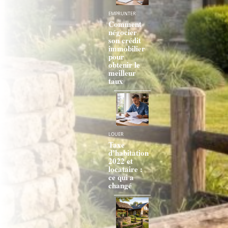
EMPRUNTER
Comment
négocier
son crédit
immobilier
pour
obtenir le
meilleur
taux
LOUER
Taxe
d’habitation
2022 et
locataire :
ce qui a
changé