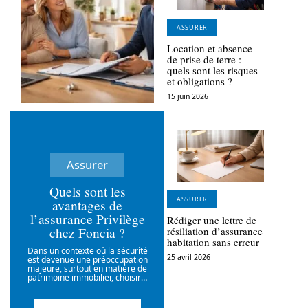
ASSURER
Location et absence
de prise de terre :
quels sont les risques
et obligations ?
15 juin 2026
Assurer
Quels sont les
ASSURER
avantages de
l’assurance Privilège
Rédiger une lettre de
chez Foncia ?
résiliation d’assurance
habitation sans erreur
Dans un contexte où la sécurité
25 avril 2026
est devenue une préoccupation
majeure, surtout en matière de
patrimoine immobilier, choisir
…