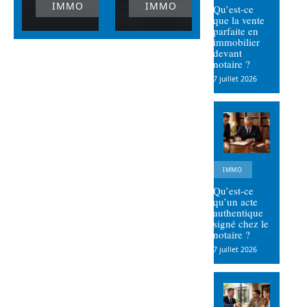
IMMO
IMMO
Qu’est-ce
que la vente
parfaite en
immobilier
devant
notaire ?
7 juillet 2026
IMMO
Qu’est-ce
qu’un acte
authentique
signé chez le
notaire ?
7 juillet 2026