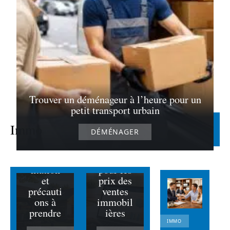
fonctionnement
du PTZ en
location-
accession pour
les jeunes
23 juin 2026
Trouver un déménageur à l’heure pour un
Acheter
petit transport urbain
une
Consult
maison
ez le
Immo
Lire la suite
DÉMÉNAGER
avec un
portail
puits :
Immo
régleme
Gouv
ntation
pour les
et
prix des
précauti
ventes
ons à
immobil
prendre
ières
IMMO