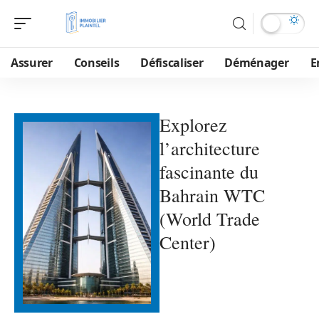
Assurer
Conseils
Défiscaliser
Déménager
E
Explorez
l’architecture
fascinante du
Bahrain WTC
(World Trade
Center)