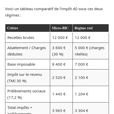
Voici un tableau comparatif de l’impôt dû sous ces deux
régimes :
Critère
Micro-BIC
Régime réel
Recettes brutes
12 000 €
12 000 €
Abattement / Charges
3 600 €
5 000 € (charges
déduites
(30 %)
réelles)
Base imposable
8 400 €
7 000 €
Impôt sur le revenu
2 520 €
2 100 €
(TMI 30 %)
Prélèvements sociaux
1 445 €
1 204 €
(17,2 %)
Total impôts +
3 965 €
3 304 €
prélèvements