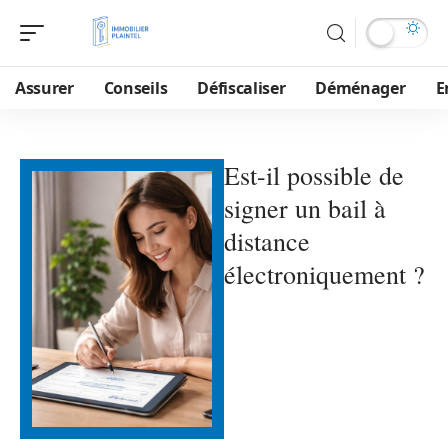
Assurer
Conseils
Défiscaliser
Déménager
E
Est-il possible de
signer un bail à
distance
électroniquement ?