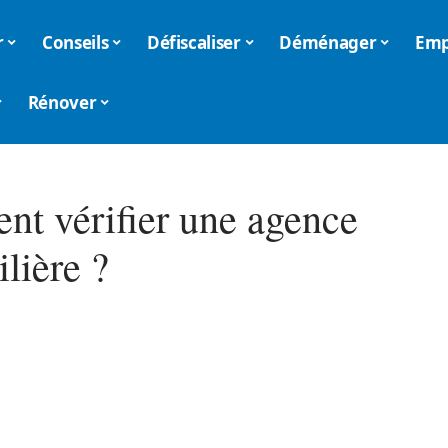
r
Conseils
Défiscaliser
Déménager
Emp
Rénover
t vérifier une agence
lière ?