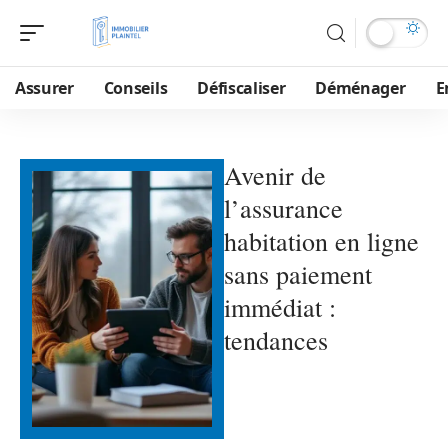
Assurer
Conseils
Défiscaliser
Déménager
E
Avenir de
l’assurance
habitation en ligne
sans paiement
immédiat :
tendances